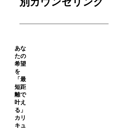
別カウンセリング
あな
たの
希望
を
「最
短距
離で
叶え
る」
カリ
キュ