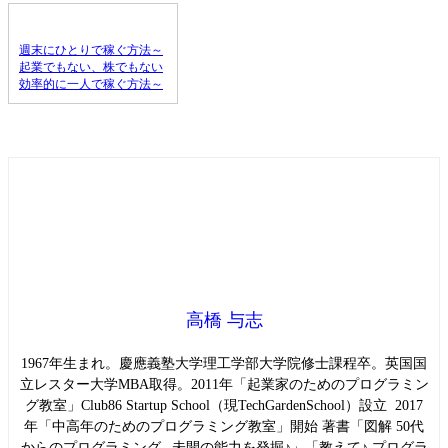
週末にひとりで稼ぐ方法～
起業でもない、株でもない
効率的に一人で稼ぐ方法～
高橋 与志
1967年生まれ。慶應義塾大学理工学部大学院修士課程卒。英国国
立レスター大学MBA取得。2011年「起業家のためのプログラミン
グ教室」Club86 Startup School（現TechGardenSchool）設立 2017
年「中高年のためのプログラミング教室」開始 著書「図解 50代
からのプログラミング –未開の能力を発掘♪」「教えて♪ プログラ