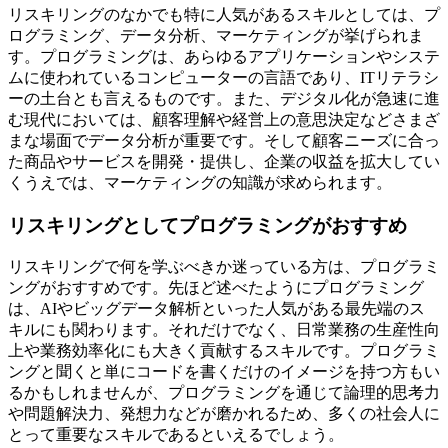
リスキリングのなかでも特に人気があるスキルとしては、プ
ログラミング、データ分析、マーケティングが挙げられま
す。プログラミングは、あらゆるアプリケーションやシステ
ムに使われているコンピューターの言語であり、ITリテラシ
ーの土台とも言えるものです。また、デジタル化が急速に進
む現代においては、顧客理解や経営上の意思決定などさまざ
まな場面でデータ分析が重要です。そして顧客ニーズに合っ
た商品やサービスを開発・提供し、企業の収益を拡大してい
くうえでは、マーケティングの知識が求められます。
リスキリングとしてプログラミングがおすすめ
リスキリングで何を学ぶべきか迷っている方は、プログラミ
ングがおすすめです。先ほど述べたようにプログラミング
は、AIやビッグデータ解析といった人気がある最先端のス
キルにも関わります。それだけでなく、日常業務の生産性向
上や業務効率化にも大きく貢献するスキルです。プログラミ
ングと聞くと単にコードを書くだけのイメージを持つ方もい
るかもしれませんが、プログラミングを通じて論理的思考力
や問題解決力、発想力などが磨かれるため、多くの社会人に
とって重要なスキルであるといえるでしょう。