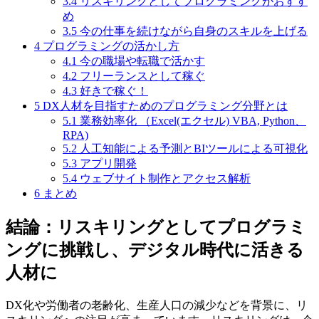
3.4
リスキリングとしてプログラミングがおすす
め
3.5
今の仕事を続けながら自身のスキルを上げる
4
プログラミングの活かし方
4.1
今の職場や転職で活かす
4.2
フリーランスとして稼ぐ
4.3
好きで稼ぐ！
5
DX人材を目指すためのプログラミング分野とは
5.1
業務効率化 （Excel(エクセル) VBA, Python、
RPA)
5.2
人工知能による予測とBIツールによる可視化
5.3
アプリ開発
5.4
ウェブサイト制作とアクセス解析
6
まとめ
結論：リスキリングとしてプログラミ
ングに挑戦し、デジタル時代に活きる
人材に
DX化や労働者の老齢化、生産人口の減少などを背景に、リ