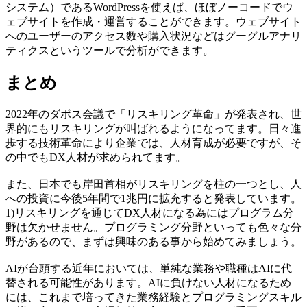
システム）であるWordPressを使えば、ほぼノーコードでウ
ェブサイトを作成・運営することができます。ウェブサイト
へのユーザーのアクセス数や購入状況などはグーグルアナリ
ティクスというツールで分析ができます。
まとめ
2022年のダボス会議で「リスキリング革命」が発表され、世
界的にもリスキリングが叫ばれるようになってます。日々進
歩する技術革命により企業では、人材育成が必要ですが、そ
の中でもDX人材が求められてます。
また、日本でも岸田首相がリスキリングを柱の一つとし、人
への投資に今後5年間で1兆円に拡充すると発表しています。
1)リスキリングを通じてDX人材になる為にはプログラム分
野は欠かせません。プログラミング分野といっても色々な分
野があるので、まずは興味のある事から始めてみましょう。
AIが台頭する近年においては、単純な業務や職種はAIに代
替される可能性があります。AIに負けない人材になるため
には、これまで培ってきた業務経験とプログラミングスキル