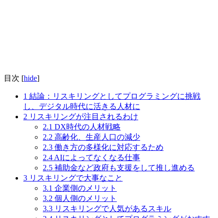
目次
[
hide
]
1
結論：リスキリングとしてプログラミングに挑戦
し、デジタル時代に活きる人材に
2
リスキリングが注目されるわけ
2.1
DX時代の人材戦略
2.2
高齢化、生産人口の減少
2.3
働き方の多様化に対応するため
2.4
AIによってなくなる仕事
2.5
補助金など政府も支援をして推し進める
3
リスキリングで大事なこと
3.1
企業側のメリット
3.2
個人側のメリット
3.3
リスキリングで人気があるスキル