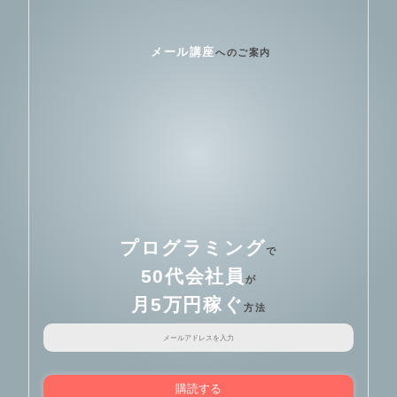
メール講座
へのご案内
プログラミング
で
50代会社員
が
月5万円稼ぐ
方法
購読する