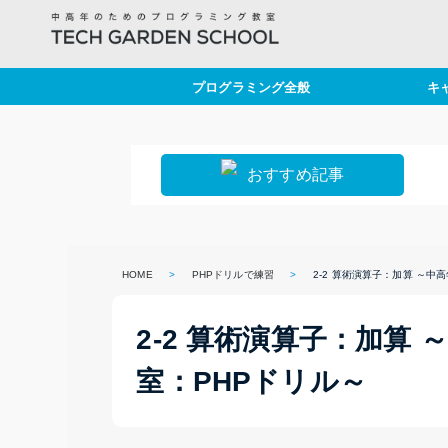
プログラミング全般
キ
プログラミング基礎
セ
勉強法
仕
おすすめ記事
PHPドリルで練習
定
キ
HOME
>
PHPドリルで練習
>
2-2 算術演算子：加算 ～
ラ
2-2 算術演算子：加算
室：PHPドリル～