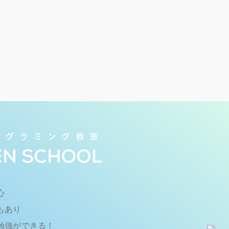
心
もあり
勉強ができる！