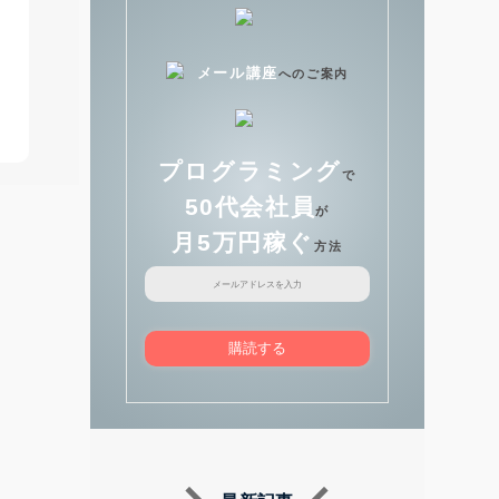
メール講座
へのご案内
プログラミング
で
50代会社員
が
月5万円稼ぐ
方法
購読する