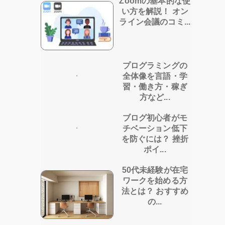
Zoomの基本的な使
い方を解説！ オン
ライン会議のコミ...
プログラミングの
全体像を言語・学
習・働き方・稼ぎ
方など...
ブログ初心者がモ
チベーション低下
を防ぐには？ 挫折
ポイ...
50代未経験が在宅
ワークを始める方
法とは？ おすすめ
の...