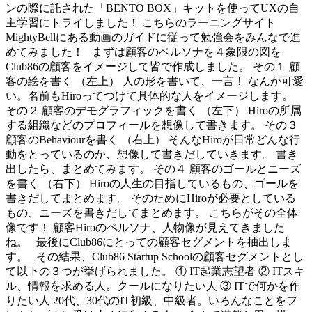
ンの際に託された「BENTO BOX」キットを使ってUXの自
主学習にトライしました！ こちらのラーニングサイト
MightyBellにある動画のガイドに従って勉強会をみんなで進
めてみました！ まずは顧客のペルソナを４象限の図を
Club86の顧客をイメージして皆で作成しました。 その１ 顧
客の絵を書く （左上） 人の形を書いて、一言！ なんか可愛
い。名前もHiroってつけて具体的な人をイメージします。
その２ 顧客のデモグラフィックを書く （左下） Hiroの所属
する組織などのプロフィールを想像して書きます。 その３
顧客のBehaviourを書く （右上） そんなHiroが日常どんな行
動をとっているのか、想像して書きだしていきます。 書き
出したら、まとめてみます。 その４ 顧客のゴールとニーズ
を書く （右下） Hiroの人生の目指しているもの、ゴールを
書きだしてまとめます。 そのためにHiroが必要としている
もの、ニーズを書きだしてまとめます。 こちらがその全体
像です！ 顧客Hiroのペルソナ、人物像が見えてきました
ね。 最後にClub86にとっての顧客セグメントを抽出しま
す。 その結果、Club86 Startup Schoolの顧客セグメントとし
て以下の３つが挙げられました。 ① IT起業志望者 ② ITスキ
ル、情報を求める人。クールになりたい人 ③ ITで何かを作
りたい人 20代、30代のIT初級、中級者。いろんなことをフ