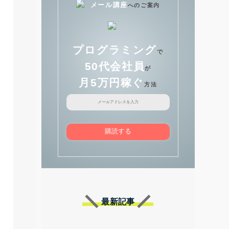
メール講座
へのご案内
プログラミング
で
50代会社員
が
月5万円稼ぐ
方法
購読する
最新記事