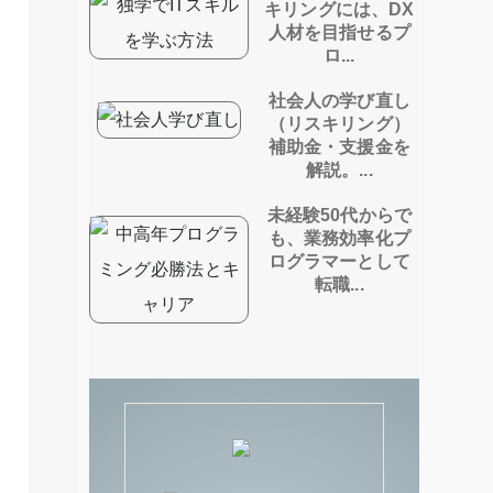
キリングには、DX
人材を目指せるプ
ロ...
社会人の学び直し
（リスキリング）
補助金・支援金を
解説。...
未経験50代からで
も、業務効率化プ
ログラマーとして
転職...