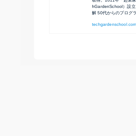
取得。2011年「起業家の
hGardenSchoo
解 50代からのプログ
techgardenschool.com