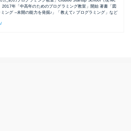
ためのプログラミング教室」Club86 Startup School（現Tec
l）設立 2017年「中高年のためのプログラミング教室」開始 著書「図
ラミング –未開の能力を発掘♪」「教えて♪ プログラミング」など
/