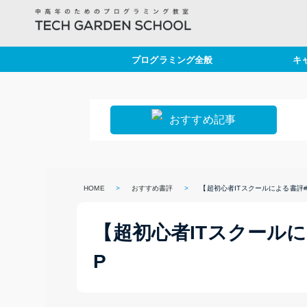
プログラミング全般
キ
プログラミング基礎
セ
勉強法
仕
おすすめ記事
PHPドリルで練習
定
キ
HOME
>
おすすめ書評
>
【超初心者ITスクールによる書評#
ラ
【超初心者ITスクールに
P