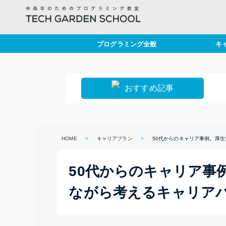
プログラミング全般
キ
プログラミング基礎
セ
勉強法
仕
おすすめ記事
PHPドリルで練習
定
キ
HOME
>
キャリアプラン
>
50代からのキャリア事例。厚
ラ
50代からのキャリア事
ながら考えるキャリア