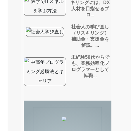
キリングには、DX
人材を目指せるプ
ロ...
社会人の学び直し
（リスキリング）
補助金・支援金を
解説。...
未経験50代からで
も、業務効率化プ
ログラマーとして
転職...