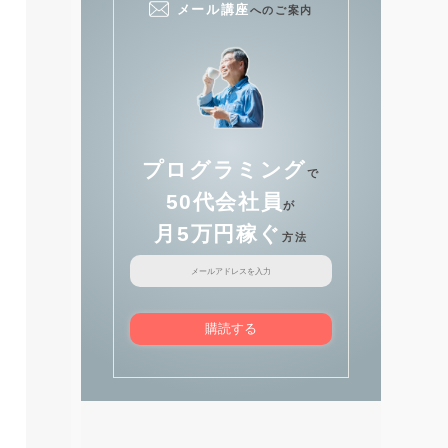
メール講座
へのご案内
プログラミング
で
50代会社員
が
月5万円稼ぐ
方法
購読する